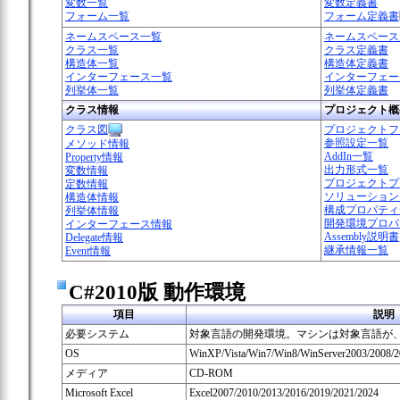
変数一覧
変数定義書
フォーム一覧
フォーム定義書
ネームスペース一覧
ネームスペース
クラス一覧
クラス定義書
構造体一覧
構造体定義書
インターフェース一覧
インターフェー
列挙体一覧
列挙体定義書
クラス情報
プロジェクト概
クラス図
プロジェクトフ
参照設定一覧
メソッド情報
AddIn一覧
Property情報
出力形式一覧
変数情報
プロジェクトプ
定数情報
ソリューション
構造体情報
構成プロパティ
列挙体情報
開発環境プロパ
インターフェース情報
Assembly説明書
Delegate情報
継承情報一覧
Event情報
C#2010版 動作環境
項目
説明
必要システム
対象言語の開発環境。マシンは対象言語が
OS
WinXP/Vista/Win7/Win8/WinServer2003/2008/
メディア
CD-ROM
Microsoft Excel
Excel2007/2010/2013/2016/2019/2021/2024