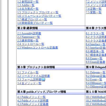
1.2 参照設定一覧
7.2 メソッド説
1.3 AddIn一覧
7.3 メソッド定
1.4 出力形式一覧
7.4 定数一覧
1.5 プロジェクトプロパティ一覧
7.5 変数一覧
1.6 ソリューションプロパティ一覧
1.7 構成プロパティ一覧
1.8 開発環境プロパティ一覧
第２章 継承情報
第８章 クラス
2.1 Assembly説明書
8.1 クラス一覧
2.2 Namespace一覧
8.2 クラス説明
2.3 継承情報一覧
8.3 クラス定義
2.4 コントロール一覧
8.4 Interface一覧
2.5 Windowsコントロール定義書
8.5 Interface定
8.6 構造体一覧
8.7 構造体定義
8.8 Enum一覧
8.9 Enum定義書
第３章 プロジェクト全体情報
第９章 Delegat
3.1 ファイル一覧
9.1 Delegate一覧
3.2 ソースファイル説明書
9.2 Delegate定
3.3 フォーム説明書
9.3 Event一覧
9.4 DllImport一
3.4 全メソッド一覧
9.5 DllImport
第４章 publicメソッド,プロパティ情報
第１０章 WebM
4.1 Publicメソッド一覧
10.1 WebMeth
4.2 Publicメソッド説明書
10.2 WebMeth
4.3 Publicメソッド定義書
10.3 WebMeth