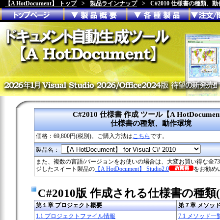
【A HotDocument】 トップ
>
製品ラインナップ
>
C#2010 仕様書の種類、
C#2010 仕様書 作成 ツール【A HotDocumen
仕様書の種類、動作環境
価格：
69,800円(税別)。ご購入方法は
こちら
です。
製品名：
また、複数の言語/バージョンをお使いの場合は、大変お買い得な
全7
ジしたスイート製品の
【A HotDocument】 Studio2.0
をお勧め
C#2010版 作成される仕様書の種類(E
第１章 プロジェクト概要
第７章 メソッ
1.1 プロジェクトファイル情報
7.1 メソッド一