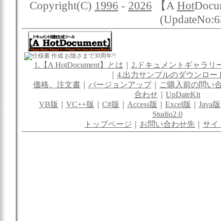
Copyright(C)
1
9
9
6
-
20
2
6
【A
H
o
t
Docum
(UpdateNo:6
お陰さまで30周年!!
1.【A HotDocument】とは
｜
2.ドキュメントギャラリ
｜
4.出力サンプルのダウンロー
価格、注文書
｜
バージョンアップ
｜
ご購入前の問い
合わせ
｜
UpDateKit
VB版
｜
VC++版
｜
C#版
｜
Access版
｜
Excel版
｜
Java版
Studio2.0
トップページ
｜
お問い合わせ先
｜
サイ