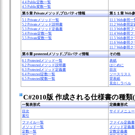
4.4 Public定数一覧
4.5 Public変数一覧
第５章 Privateメソッド,プロパティ情報
第１１章 Web
5.1 Privateメソッド一覧
11.1 Web参照
5.2 Privateメソッド説明書
11.2 Web参照
5.3 Privateメソッド定義書
11.3 Web参
5.4 Private定数一覧
11.4 Web参
5.5 Private変数一覧
11.5 Web参
11.6 Web参
11.7 Web参
第６章 protectedメソッド,プロパティ情報
その他
6.1 Protectedメソッド一覧
表紙
6.2 Protectedメソッド説明書
はじめに
6.3 Protectedメソッド定義書
目次
6.4 Protected定数一覧
ソースリスト
6.5 Protected変数一覧
背表紙
見出しラベル
C#2010版 作成される仕様書の種類(h
一覧表形式
定義書形式
目次
サイドメニュー
索引
ファイル一覧
ファイル定義書
メソッド一覧
メソッド定義書
定数一覧
定数定義書