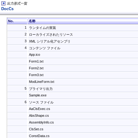
出力形式一覧
DocCs
No.
名称
1
ランタイムの実装
2
ローカライズされたリソース
3
XML シリアル化アセンブリ
4
コンテンツ ファイル
App.ico
Form1.txt
Form2.txt
Form3.txt
ModLineForm.txt
5
プライマリ出力
Sample.exe
6
ソース ファイル
AaClsExec.cs
AbsShape.cs
AssemblyInfo.cs
ClsSet.cs
ConstData.cs