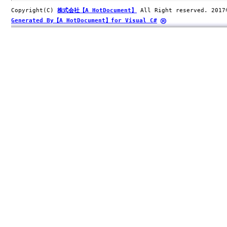
Copyright(C)
株式会社【A HotDocument】
All Right reserved. 201
Generated By【A HotDocument】for Visual C#