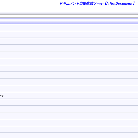
ドキュメント自動生成ツール【A HotDocument】
xe