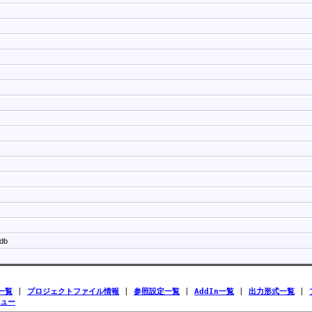
x
db
一覧
|
プロジェクトファイル情報
|
参照設定一覧
|
AddIn一覧
|
出力形式一覧
|
ュー