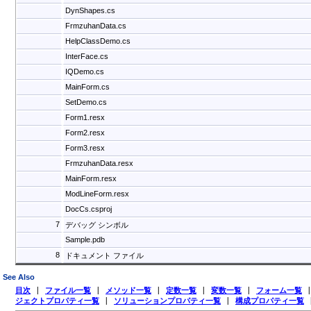
DynShapes.cs
FrmzuhanData.cs
HelpClassDemo.cs
InterFace.cs
IQDemo.cs
MainForm.cs
SetDemo.cs
Form1.resx
Form2.resx
Form3.resx
FrmzuhanData.resx
MainForm.resx
ModLineForm.resx
DocCs.csproj
7
デバッグ シンボル
Sample.pdb
8
ドキュメント ファイル
See Also
目次
|
ファイル一覧
|
メソッド一覧
|
定数一覧
|
変数一覧
|
フォーム一覧
ジェクトプロパティ一覧
|
ソリューションプロパティ一覧
|
構成プロパティ一覧