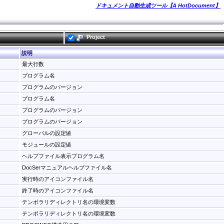
ドキュメント自動生成ツール【A HotDocument】
Project
説明
最大行数
プログラム名
プログラムのバージョン
プログラム名
プログラムのバージョン
プログラムのバージョン
グローバルの設定値
モジュールの設定値
ヘルプファイル表示プログラム名
DocSerマニュアルヘルプファイル名
実行時のアイコンファイル名
終了時のアイコンファイル名
テンポラリディレクトリ名の環境変数
テンポラリディレクトリ名の環境変数