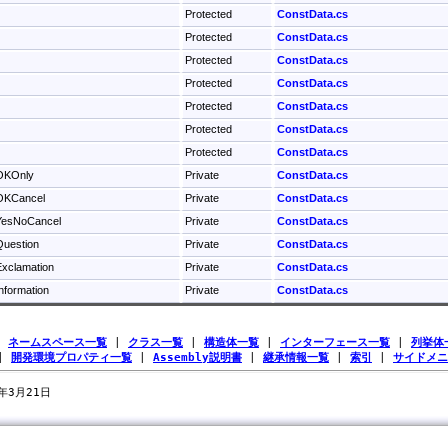
Protected
ConstData.cs
Protected
ConstData.cs
Protected
ConstData.cs
Protected
ConstData.cs
Protected
ConstData.cs
Protected
ConstData.cs
Protected
ConstData.cs
OKOnly
Private
ConstData.cs
OKCancel
Private
ConstData.cs
YesNoCancel
Private
ConstData.cs
Question
Private
ConstData.cs
xclamation
Private
ConstData.cs
nformation
Private
ConstData.cs
|
ネームスペース一覧
|
クラス一覧
|
構造体一覧
|
インターフェース一覧
|
列挙体
|
開発環境プロパティ一覧
|
Assembly説明書
|
継承情報一覧
|
索引
|
サイドメニ
7年3月21日