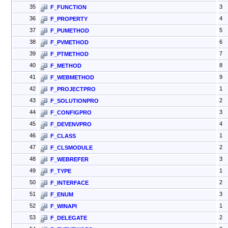
35
3
F_FUNCTION
36
4
F_PROPERTY
37
5
F_PUMETHOD
38
6
F_PVMETHOD
39
7
F_PTMETHOD
40
8
F_METHOD
41
9
F_WEBMETHOD
42
1
F_PROJECTPRO
43
2
F_SOLUTIONPRO
44
3
F_CONFIGPRO
45
4
F_DEVENVPRO
46
1
F_CLASS
47
2
F_CLSMODULE
48
3
F_WEBREFER
49
1
F_TYPE
50
2
F_INTERFACE
51
3
F_ENUM
52
1
F_WINAPI
53
2
F_DELEGATE