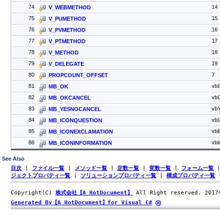
74
14
V_WEBMETHOD
75
15
V_PUMETHOD
76
16
V_PVMETHOD
77
17
V_PTMETHOD
78
18
V_METHOD
79
19
V_DELEGATE
80
7
PROPCOUNT_OFFSET
81
vb
MB_OK
82
vb
MB_OKCANCEL
83
vb
MB_YESNOCANCEL
84
vb
MB_ICONQUESTION
85
vbE
MB_ICONEXCLAMATION
86
vbI
MB_ICONINFORMATION
See Also
目次
|
ファイル一覧
|
メソッド一覧
|
定数一覧
|
変数一覧
|
フォーム一覧
ジェクトプロパティ一覧
|
ソリューションプロパティ一覧
|
構成プロパティ一覧
Copyright(C)
株式会社【A HotDocument】
All Right reserved. 201
Generated By【A HotDocument】for Visual C#