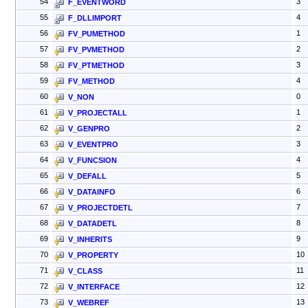
54
3
F_EVENTWORD
55
4
F_DLLIMPORT
56
1
FV_PUMETHOD
57
2
FV_PVMETHOD
58
3
FV_PTMETHOD
59
4
FV_METHOD
60
0
V_NON
61
1
V_PROJECTALL
62
2
V_GENPRO
63
3
V_EVENTPRO
64
4
V_FUNCSION
65
5
V_DEFALL
66
6
V_DATAINFO
67
7
V_PROJECTDETL
68
8
V_DATADETL
69
9
V_INHERITS
70
10
V_PROPERTY
71
11
V_CLASS
72
12
V_INTERFACE
73
13
V_WEBREF