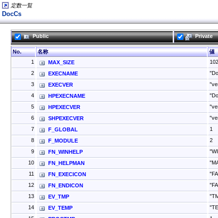
定数一覧
DocCs
Public
Private
No.
名称
値
1
10
MAX_SIZE
2
"D
EXECNAME
3
"ve
EXECVER
4
"Do
HPEXECNAME
5
"ve
HPEXECVER
6
"ve
SHPEXECVER
7
1
F_GLOBAL
8
2
F_MODULE
9
"W
FN_WINHELP
10
"M
FN_HELPMAN
11
"F
FN_EXECICON
12
"F
FN_ENDICON
13
"T
EV_TMP
14
"T
EV_TEMP