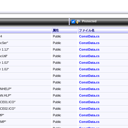
Protected
属性
ファイル名
24
Public
ConstData.cs
ocSer"
Public
ConstData.cs
r 1.1J"
Public
ConstData.cs
cUtil"
Public
ConstData.cs
r 1.0J"
Public
ConstData.cs
r 1.0J"
Public
ConstData.cs
Public
ConstData.cs
Public
ConstData.cs
INHELP"
Public
ConstData.cs
AN.HLP"
Public
ConstData.cs
ACE01.ICO"
Public
ConstData.cs
ACE02.ICO"
Public
ConstData.cs
MP"
Public
ConstData.cs
EMP"
Public
ConstData.cs