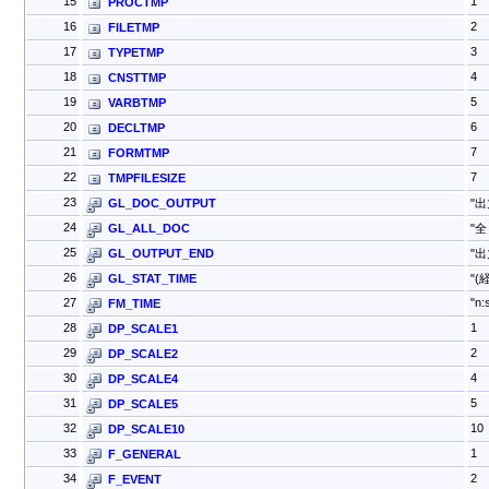
15
1
PROCTMP
16
2
FILETMP
17
3
TYPETMP
18
4
CNSTTMP
19
5
VARBTMP
20
6
DECLTMP
21
7
FORMTMP
22
7
TMPFILESIZE
23
GL_DOC_OUTPUT
"出
24
GL_ALL_DOC
"
25
GL_OUTPUT_END
"出
26
GL_STAT_TIME
"(
27
"n:
FM_TIME
28
1
DP_SCALE1
29
2
DP_SCALE2
30
4
DP_SCALE4
31
5
DP_SCALE5
32
10
DP_SCALE10
33
1
F_GENERAL
34
2
F_EVENT