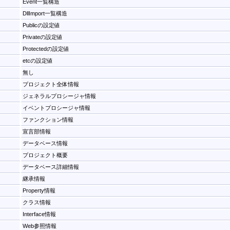
Event一覧構造
DllImport一覧構造
Publicの設定値
Privateの設定値
Protectedの設定値
etcの設定値
無し
プロジェクト全体情報
ジェネラルプロシージャ情報
イベントプロシージャ情報
ファンクション情報
宣言部情報
データベース情報
プロジェクト概要
データベース詳細情報
継承情報
Property情報
クラス情報
Interface情報
Web参照情報