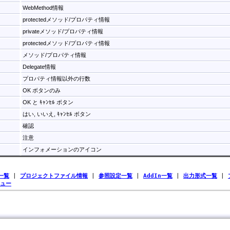
WebMethod情報
protectedメソッド/プロパティ情報
privateメソッド/プロパティ情報
protectedメソッド/プロパティ情報
メソッド/プロパティ情報
Delegate情報
プロパティ情報以外の行数
OK ボタンのみ
OK と ｷｬﾝｾﾙ ボタン
はい, いいえ, ｷｬﾝｾﾙ ボタン
確認
注意
インフォメーションのアイコン
一覧
|
プロジェクトファイル情報
|
参照設定一覧
|
AddIn一覧
|
出力形式一覧
|
ュー