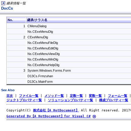
継承情報一覧
DocCs
No.
継承/クラス名
1
CMenuDialog
Ns.CExeMenuDlg
2
CExeMenuDlg
Ns.CExeMenuFileDlg
Ns.CExeMenuEditDlg
Ns.CExeMenuViewDlg
Ns.CExeMenuWinDlg
Ns.CExeMenuHelpDlg
3
System.Windows.Forms.Form
D13Cs.Frmzuhan
D13Cs.MainForm
See Also
目次
|
ファイル一覧
|
メソッド一覧
|
定数一覧
|
変数一覧
|
フォーム一覧
ジェクトプロパティ一覧
|
ソリューションプロパティ一覧
|
構成プロパティ一覧
Copyright(C)
株式会社【A HotDocument】
All Right reserved. 201
Generated By【A HotDocument】for Visual C#