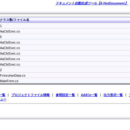
ドキュメント自動生成ツール【A HotDocument】
クラス数/ファイル名
1
AaClsExec.cs
5
AaClsExec.cs
AaClsExec.cs
AaClsExec.cs
AaClsExec.cs
AaClsExec.cs
2
FrmzuhanData.cs
MainForm.cs
一覧
|
プロジェクトファイル情報
|
参照設定一覧
|
AddIn一覧
|
出力形式一覧
|
ュー