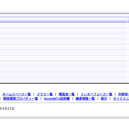
|
ネームスペース一覧
|
クラス一覧
|
構造体一覧
|
インターフェース一覧
|
列挙体
|
開発環境プロパティ一覧
|
Assembly説明書
|
継承情報一覧
|
索引
|
サイドメニ
7年3月21日