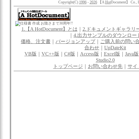
Copyright(C)
1
9
9
6
-
20
2
6
【A
H
o
t
Document】 Co., Lt
お陰さまで30周年!!
1.【A HotDocument】とは
｜
2.ドキュメントギャラリ
｜
4.出力サンプルのダウンロー
価格、注文書
｜
バージョンアップ
｜
ご購入前の問い
合わせ
｜
UpDateKit
VB版
｜
VC++版
｜
C#版
｜
Access版
｜
Excel版
｜
Java版
Studio2.0
トップページ
｜
お問い合わせ先
｜
サイ