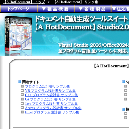
【A HotDocument】 トップ
>
【A HotDocument】 リンク集
【A HotDocume
関連サイト
S
プログラム設計書サンプル集
VB プログラム設計書サンプル集
C++ プログラム設計書 サンプル集
C# プログラム設計書 サンプル集
Java プログラム設計書 サンプル集
Access プログラム設計書 サンプル集
Excel プログラム設計書 サンプル集