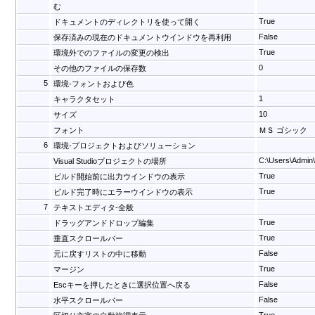
む
True
ドキュメントのディレクトリを使って開く
False
保存済みの現在のドキュメントウインドウを再利用
True
環境外でのファイルの変更の検出
0
その他のファイルの保存数
5
環境-フォントおよび色
1
キャラクタセット
10
サイズ
フォント
ＭＳ ゴシック
6
環境-プロジェクトおよびソリューション
C:\Users\Admin\
Visual Studioプロジェクトの場所
True
ビルド開始前に出力ウインドウの表示
True
ビルド完了時にエラーウインドウの表示
7
テキストエディタ-全般
True
ドラッグアンドドロップ編集
True
垂直スクロールバー
False
元に戻すリストの中に移動
True
マージン
False
Escキーを押したときに選択位置へ戻る
False
水平スクロールバー