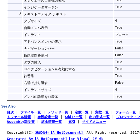
True
区切り文字の自動強調表示
True
インジケータマージン
8
テキストエディタ-テキスト
4
タブサイズ
True
自動メンバ表示
インデント
ブロック
True
アドバンスメンバの表示
False
ナビゲーションバー
False
仮想空間を使用
True
タブの挿入
True
URLナビゲーションを有効にする
True
行番号
False
右端で折り返す
4
インデントサイズ
True
メンバの詳細を非表示
See Also
目次
|
ファイル一覧
|
メソッド一覧
|
定数一覧
|
変数一覧
|
フォーム一覧
トファイル情報
|
参照設定一覧
|
AddIn一覧
|
出力形式一覧
|
プロジェクト
Assembly説明書
|
継承情報一覧
|
索引
|
サイドメニュー
Copyright(C)
株式会社【A HotDocument】
All Right reserved. 201
Generated By【A HotDocument】for Visual C#