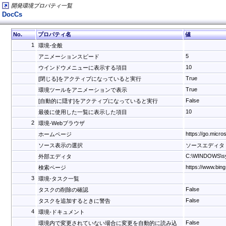
開発環境プロパティ一覧
DocCs
No.
プロパティ名
値
1
環境-全般
5
アニメーションスピード
10
ウインドウメニューに表示する項目
True
[閉じる]をアクティブになっていると実行
True
環境ツールをアニメーションで表示
False
[自動的に隠す]をアクティブになっていると実行
10
最後に使用した一覧に表示した項目
2
環境-Webブラウザ
https://go.micro
ホームページ
ソース表示の選択
ソースエディタ
C:\WINDOWS\sy
外部エディタ
https://www.bin
検索ページ
3
環境-タスク一覧
False
タスクの削除の確認
False
タスクを追加するときに警告
4
環境-ドキュメント
False
環境内で変更されていない場合に変更を自動的に読み込