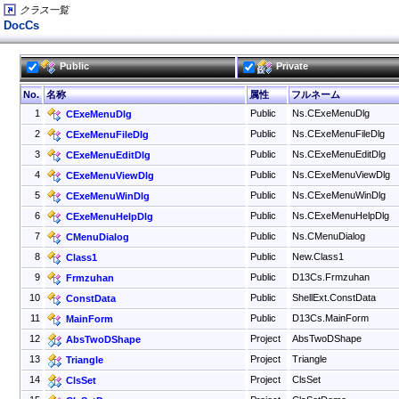
クラス一覧
DocCs
Public
Private
No.
名称
属性
フルネーム
1
Public
Ns.CExeMenuDlg
CExeMenuDlg
2
Public
Ns.CExeMenuFileDlg
CExeMenuFileDlg
3
Public
Ns.CExeMenuEditDlg
CExeMenuEditDlg
4
Public
Ns.CExeMenuViewDlg
CExeMenuViewDlg
5
Public
Ns.CExeMenuWinDlg
CExeMenuWinDlg
6
Public
Ns.CExeMenuHelpDlg
CExeMenuHelpDlg
7
Public
Ns.CMenuDialog
CMenuDialog
8
Public
New.Class1
Class1
9
Public
D13Cs.Frmzuhan
Frmzuhan
10
Public
ShellExt.ConstData
ConstData
11
Public
D13Cs.MainForm
MainForm
12
Project
AbsTwoDShape
AbsTwoDShape
13
Project
Triangle
Triangle
14
Project
ClsSet
ClsSet