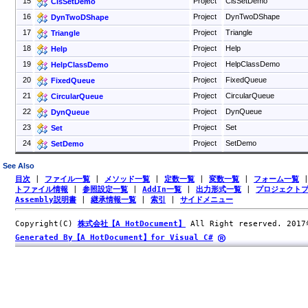
15
Project
ClsSetDemo
ClsSetDemo
16
Project
DynTwoDShape
DynTwoDShape
17
Project
Triangle
Triangle
18
Project
Help
Help
19
Project
HelpClassDemo
HelpClassDemo
20
Project
FixedQueue
FixedQueue
21
Project
CircularQueue
CircularQueue
22
Project
DynQueue
DynQueue
23
Project
Set
Set
24
Project
SetDemo
SetDemo
See Also
目次
|
ファイル一覧
|
メソッド一覧
|
定数一覧
|
変数一覧
|
フォーム一覧
トファイル情報
|
参照設定一覧
|
AddIn一覧
|
出力形式一覧
|
プロジェクト
Assembly説明書
|
継承情報一覧
|
索引
|
サイドメニュー
Copyright(C)
株式会社【A HotDocument】
All Right reserved. 201
Generated By【A HotDocument】for Visual C#