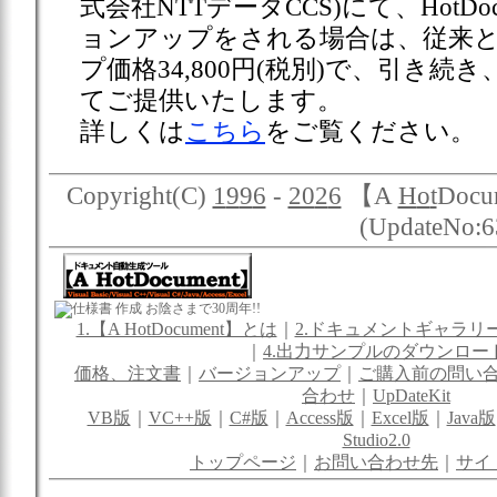
式会社NTTデータCCS)にて、Hot
ョンアップをされる場合は、従来
プ価格
34,800円(税別)で、引き続き、
てご提供いたします。
詳しくは
こちら
をご覧ください。
Copyright(C)
1
9
9
6
-
20
2
6
【A
H
o
t
Docum
(UpdateNo:6
お陰さまで30周年!!
1.【A HotDocument】とは
｜
2.ドキュメントギャラリ
｜
4.出力サンプルのダウンロー
価格、注文書
｜
バージョンアップ
｜
ご購入前の問い
合わせ
｜
UpDateKit
VB版
｜
VC++版
｜
C#版
｜
Access版
｜
Excel版
｜
Java版
Studio2.0
トップページ
｜
お問い合わせ先
｜
サイ