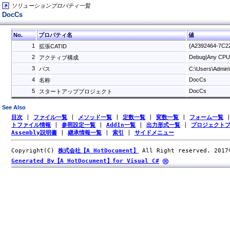
ソリューションプロパティ一覧
DocCs
No.
プロパティ名
値
1
{A2392464-7C2
拡張CATID
2
Debug|Any CP
アクティブ構成
3
パス
C:\Users\Adm
4
DocCs
名称
5
DocCs
スタートアッププロジェクト
See Also
目次
|
ファイル一覧
|
メソッド一覧
|
定数一覧
|
変数一覧
|
フォーム一覧
トファイル情報
|
参照設定一覧
|
AddIn一覧
|
出力形式一覧
|
プロジェクト
Assembly説明書
|
継承情報一覧
|
索引
|
サイドメニュー
Copyright(C)
株式会社【A HotDocument】
All Right reserved. 201
Generated By【A HotDocument】for Visual C#