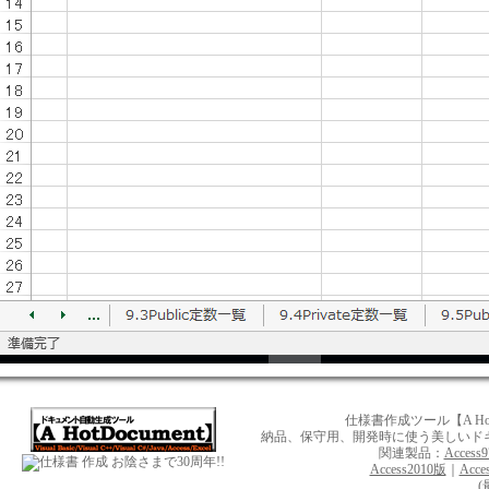
仕様書作成ツール【A Hot
納品、保守用、開発時に使う美しいドキュメ
関連製品：
Access
お陰さまで30周年!!
Access2010版
｜
Acce
(