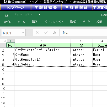
【A HotDocument】 トップ
>
製品ラインナップ
>
Access2024 仕様書の種