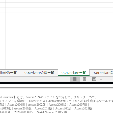
Document】とは、Access2024のファイルを指定して、クリック一つで、
ントを瞬時に、Excel/テキスト/html/chm/xmlファイルへ自動生成するツールで
97版
｜
Access2000版
｜
Access2002版
｜
Access2003版
｜
Access2007版
｜
ss2013版
｜
Access2016版
｜
Access2019版
｜
Access365版
｜
Access2021版
最終更新日:2026年01月05日: Serial Number:2881560)