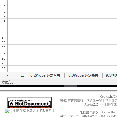
Copyright(C
第9章 宣言部情報：
構造体一覧
｜
構造体
Access2024 仕様書 作成
お陰さまで30周年!!
仕様書作成ツール【A HotD
納品、保守用、開発時に使う美しいドキュメン