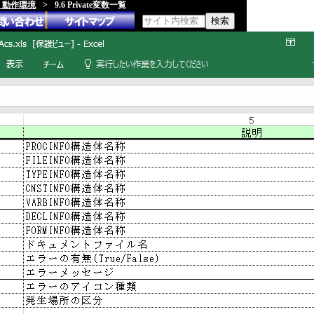
類、動作環境
>
9.6 Private変数一覧