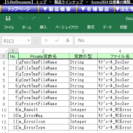
【A HotDocument】 トップ
>
製品ラインナップ
>
Access2024 仕様書の種