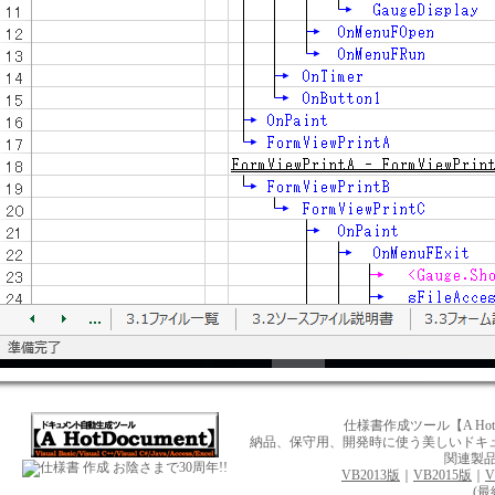
仕様書作成ツール【A Ho
納品、保守用、開発時に使う美しいドキュメント
関連製
お陰さまで30周年!!
VB2013版
｜
VB2015版
｜
V
(最終