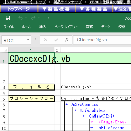
【A HotDocument】 トップ
>
製品ラインナップ
>
VB2010 仕様書の種類、