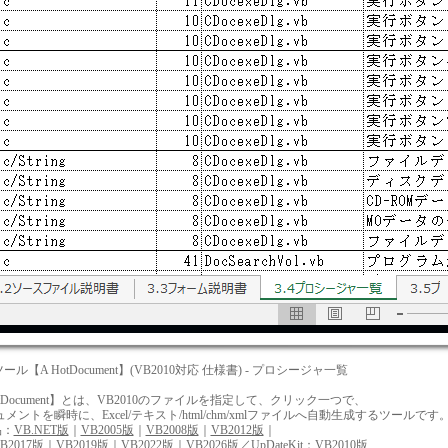
ツール【A HotDocument】(VB2010対応 仕様書) - プロシージャ一覧
tDocument】とは、VB2010のファイルを指定して、クリック一つで、
を瞬時に、Excel/テキスト/html/chm/xmlファイルへ自動生成するツールです
品：
VB.NET版
｜
VB2005版
｜
VB2008版
｜
VB2012版
｜
B2017版
｜
VB2019版
｜
VB2022版
｜
VB2026版
／UpDateKit：
VB2010版