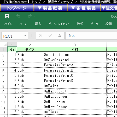
【A HotDocument】 トップ
>
製品ラインナップ
>
VB2010 仕様書の種類、