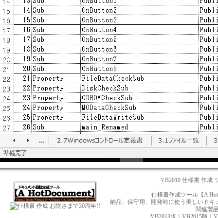
VB2010 仕様書 作成 
仕様書作成ツール【A Ho
納品、保守用、開発時に使う美しいドキュメント
お陰さまで30周年!!
関連製
VB2013版
｜
VB2015版
｜
V