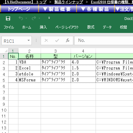
【A HotDocument】 トップ
>
製品ラインナップ
>
Excel2010 仕様書の種類