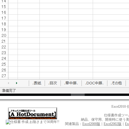
Excel201
仕様書作成ツール【
納品、保守用、開発時に使う美しい
お陰さまで30周年!!
関連製品：
Excel2000版
｜
Excel2002版
｜
Ex