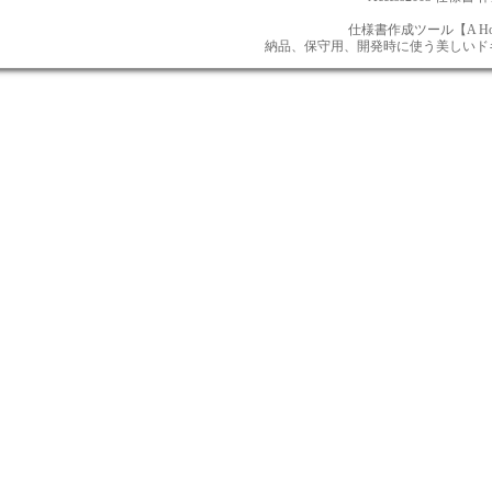
仕様書作成ツール【A Ho
納品、保守用、開発時に使う美しいドキュメ