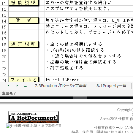
Copyright
Access2003 仕様書 
お陰さまで30周年!!
仕様書作成ツール【A Ho
納品、保守用、開発時に使う美しいドキュメ