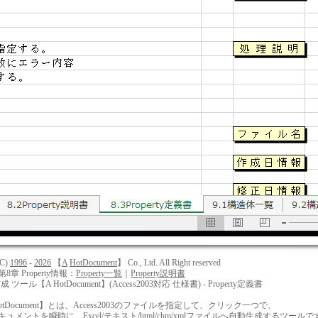
(C)
1
9
9
6
-
2
0
2
6
【
A
H
o
t
D
o
c
u
m
e
n
t
】 Co., Ltd. All Right reserved
第8章 Property情報：
Property一覧
｜
Property説明書
作成 ツール【A HotDocument】(Access2003対応 仕様書) - Property定義書
tDocument】とは、Access2003のファイルを指定して、クリック一つで、
ントを瞬時に、Excel/テキスト/html/chm/xmlファイルへ自動生成するツールで