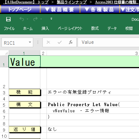
【A HotDocument】 トップ
>
製品ラインナップ
>
Access2003 仕様書の種