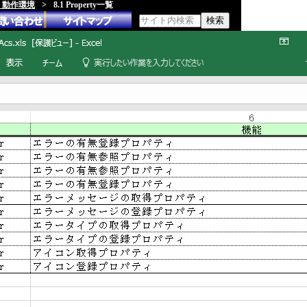
類、動作環境
>
8.1 Property一覧