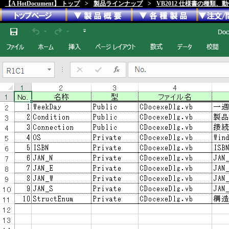
【A HotDocument】 トップ
>
製品ラインナップ
>
VB2012 仕様書の種類、