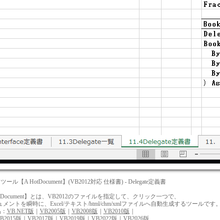
ツール【A HotDocument】(VB2012対応 仕様書) - Delegate定義書
tDocument】とは、VB2012のファイルを指定して、クリック一つで、
を瞬時に、Excel/テキスト/html/chm/xmlファイルへ自動生成するツールです
品：
VB.NET版
｜
VB2005版
｜
VB2008版
｜
VB2010版
｜
B2015版
｜
VB2017版
｜
VB2019版
｜
VB2022版
｜
VB2026版