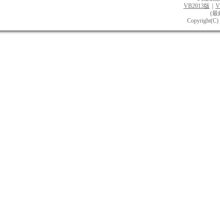
VB2013版
｜
V
(最終
Copyright(C)