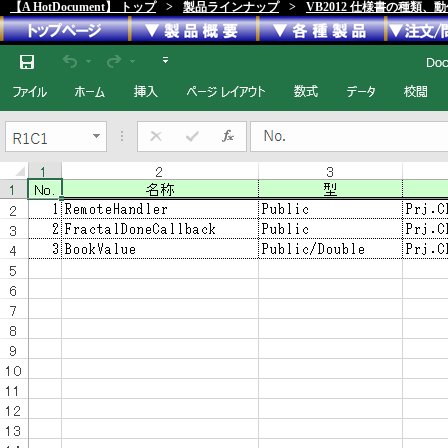
【A HotDocument】 トップ
>
製品ラインナップ
>
VB2012 仕様書の種類、