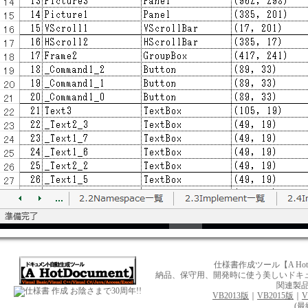
仕様書作成ツール【A Ho
納品、保守用、開発時に使う美しいドキュメント
関連製
お陰さまで30周年!!
VB2013版
｜
VB2015版
｜
V
(最終