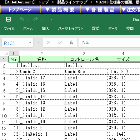
【A HotDocument】 トップ
>
製品ラインナップ
>
VB2010 仕様書の種類、