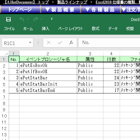
【A HotDocument】 トップ
>
製品ラインナップ
>
Excel2010 仕様書の種類