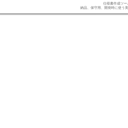
仕様書作成ツール【
納品、保守用、開発時に使う美しい