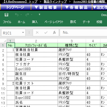
【A HotDocument】 トップ
>
製品ラインナップ
>
Access2003 仕様書の種