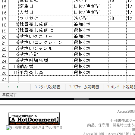
Access2
仕様書作成ツール
納品、保守用、開発時に使う美し
お陰さまで30周年!!
Access2010版
｜
Access2013版
｜
A