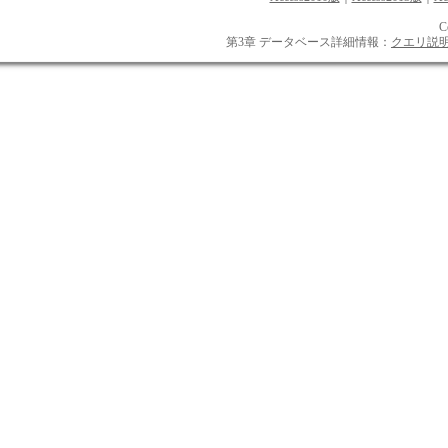
C
第3章 データベース詳細情報：
クエリ説