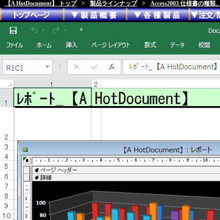
【A HotDocument】 トップ
>
製品ラインナップ
>
Access2003 仕様書の種