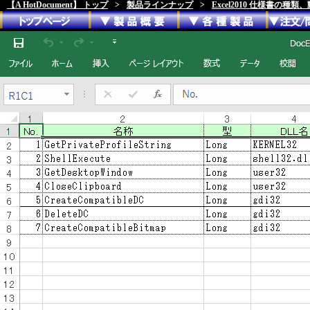
【A HotDocument】 トップ
>
製品ラインナップ
>
Excel2010 仕様書の種類