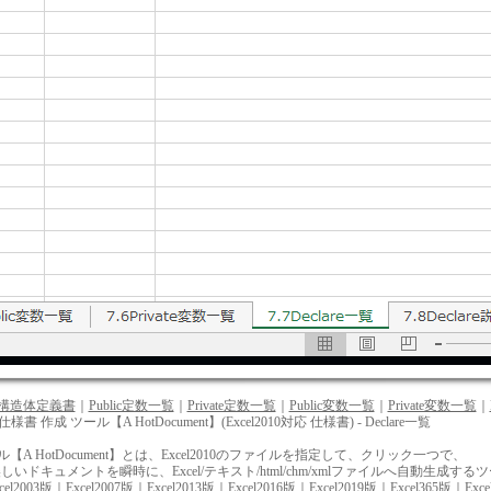
構造体定義書
｜
Public定数一覧
｜
Private定数一覧
｜
Public変数一覧
｜
Private変数一覧
｜
10 仕様書 作成 ツール【A HotDocument】(Excel2010対応 仕様書) - Declare一覧
A HotDocument】とは、Excel2010のファイルを指定して、クリック一つで、
ドキュメントを瞬時に、Excel/テキスト/html/chm/xmlファイルへ自動生成する
cel2003版
｜
Excel2007版
｜
Excel2013版
｜
Excel2016版
｜
Excel2019版
｜
Excel365版
｜
Exc