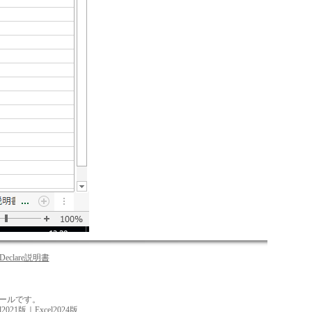
Declare説明書
ツールです。
el2021版
｜
Excel2024版