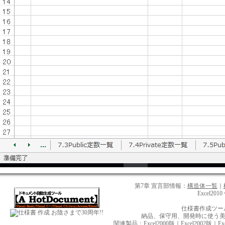
第7章 宣言部情報：
構造体一覧
｜
Excel20
仕様書作成ツール【
お陰さまで30周年!!
納品、保守用、開発時に使う美しい
関連製品：
Excel2000版
｜
Excel2002版
｜
Ex