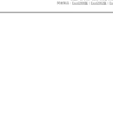
関連製品：
Excel2000版
｜
Excel2002版
｜
Ex