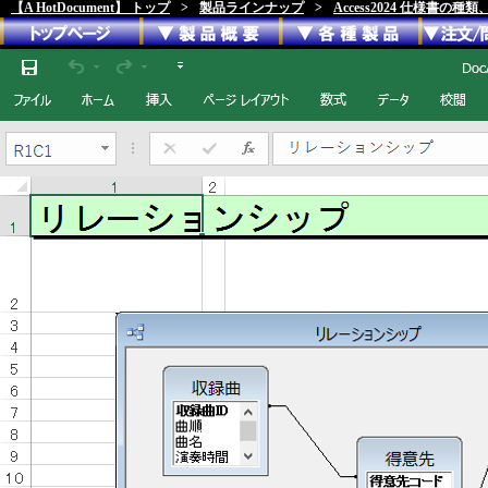
【A HotDocument】 トップ
>
製品ラインナップ
>
Access2024 仕様書の種