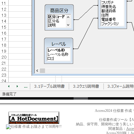
Access2024 仕様書 作
仕様書作成ツール【A H
納品、保守用、開発時に使う美しいドキュ
お陰さまで30周年!!
関連製品：
Acce
Access2010版
｜
A