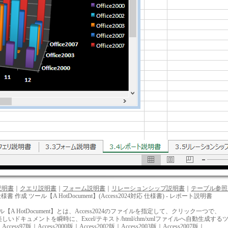
説明書
｜
クエリ説明書
｜
フォーム説明書
｜
リレーションシップ説明書
｜
テーブル参照
4 仕様書 作成 ツール【A HotDocument】(Access2024対応 仕様書) - レポート説明書
A HotDocument】とは、Access2024のファイルを指定して、クリック一つで、
ドキュメントを瞬時に、Excel/テキスト/html/chm/xmlファイルへ自動生成す
：
Access97版
｜
Access2000版
｜
Access2002版
｜
Access2003版
｜
Access2007版
｜