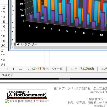
第3章 データベース詳細情報：
テーブル
Access202
仕様書作成ツール【
お陰さまで30周年!!
納品、保守用、開発時に使う美しい
関連製品