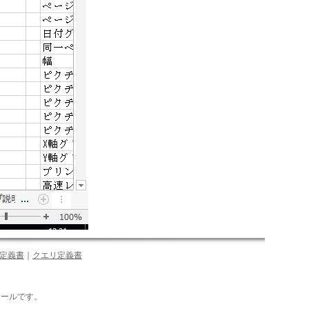
定義書
｜
クエリ定義書
るツールです。