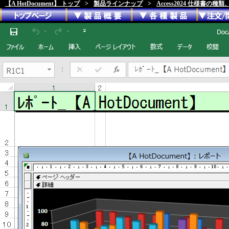
【A HotDocument】 トップ
>
製品ラインナップ
>
Access2024 仕様書の種