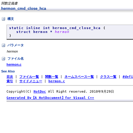
関数定義書
hermon_cmd_close_hca
構文
static inline int hermon_cmd_close_hca
(
struct hermon *
hermon
)
パラメータ
hermon
ファイル名
hermon.c
See Also
目次
|
ファイル一覧
|
関数一覧
|
ネームスペース一覧
|
クラス一覧
|
#def
索引
|
サイドメニュー
|
hermon.c
Copyright(C)
HotDoc
All Right reserved. 2010年9月29日
Generated By【A HotDocument】for Visual C++