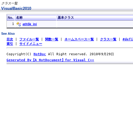
クラス一覧
VisualBasic2010
No.
名称
基本クラス
1
ath5k_ini
See Also
目次
|
ファイル一覧
|
関数一覧
|
ネームスペース一覧
|
クラス一覧
|
#def
索引
|
サイドメニュー
Copyright(C)
HotDoc
All Right reserved. 2010年9月29日
Generated By【A HotDocument】for Visual C++