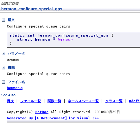
関数定義書
hermon_configure_special_qps
構文
Configure special queue pairs
static int hermon_configure_special_qps
(
struct hermon *
hermon
)
パラメータ
hermon
機能
Configure special queue pairs
ファイル名
hermon.c
See Also
目次
|
ファイル一覧
|
関数一覧
|
ネームスペース一覧
|
クラス一覧
|
#def
Copyright(C)
HotDoc
All Right reserved. 2010年9月29日
Generated By【A HotDocument】for Visual C++