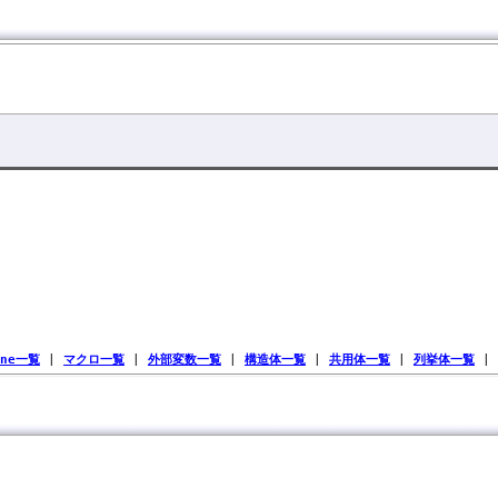
ine一覧
|
マクロ一覧
|
外部変数一覧
|
構造体一覧
|
共用体一覧
|
列挙体一覧
|