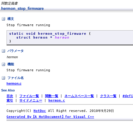
関数定義書
hermon_stop_firmware
構文
Stop firmware running
static void hermon_stop_firmware
(
struct hermon *
hermon
)
パラメータ
hermon
機能
Stop firmware running
ファイル名
hermon.c
See Also
目次
|
ファイル一覧
|
関数一覧
|
ネームスペース一覧
|
クラス一覧
|
#def
索引
|
サイドメニュー
|
hermon.c
Copyright(C)
HotDoc
All Right reserved. 2010年9月29日
Generated By【A HotDocument】for Visual C++