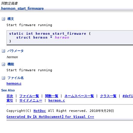
関数定義書
hermon_start_firmware
構文
Start firmware running
static int hermon_start_firmware
(
struct hermon *
hermon
)
パラメータ
hermon
機能
Start firmware running
ファイル名
hermon.c
See Also
目次
|
ファイル一覧
|
関数一覧
|
ネームスペース一覧
|
クラス一覧
|
#def
索引
|
サイドメニュー
|
hermon.c
Copyright(C)
HotDoc
All Right reserved. 2010年9月29日
Generated By【A HotDocument】for Visual C++