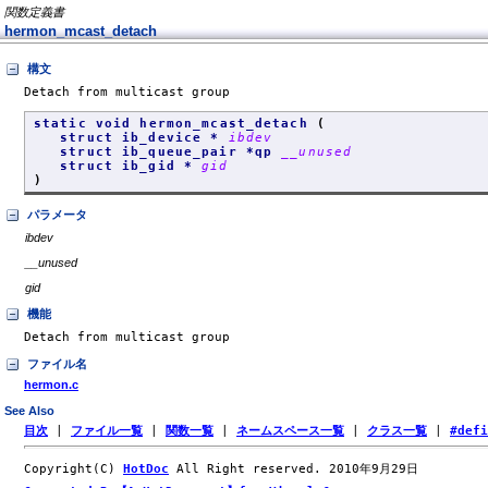
関数定義書
hermon_mcast_detach
構文
Detach from multicast group
static void hermon_mcast_detach
(
struct ib_device *
ibdev
struct ib_queue_pair *qp
__unused
struct ib_gid *
gid
)
パラメータ
ibdev
__unused
gid
機能
Detach from multicast group
ファイル名
hermon.c
See Also
目次
|
ファイル一覧
|
関数一覧
|
ネームスペース一覧
|
クラス一覧
|
#def
Copyright(C)
HotDoc
All Right reserved. 2010年9月29日