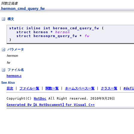
関数定義書
hermon_cmd_query_fw
構文
static inline int hermon_cmd_query_fw
(
struct hermon *
hermon
struct hermonprm_query_fw *
fw
)
パラメータ
hermon
fw
ファイル名
hermon.c
See Also
目次
|
ファイル一覧
|
関数一覧
|
ネームスペース一覧
|
クラス一覧
|
#def
Copyright(C)
HotDoc
All Right reserved. 2010年9月29日
Generated By【A HotDocument】for Visual C++