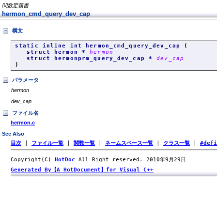
関数定義書
hermon_cmd_query_dev_cap
構文
static inline int hermon_cmd_query_dev_cap
(
struct hermon *
hermon
struct hermonprm_query_dev_cap *
dev_cap
)
パラメータ
hermon
dev_cap
ファイル名
hermon.c
See Also
目次
|
ファイル一覧
|
関数一覧
|
ネームスペース一覧
|
クラス一覧
|
#def
Copyright(C)
HotDoc
All Right reserved. 2010年9月29日
Generated By【A HotDocument】for Visual C++