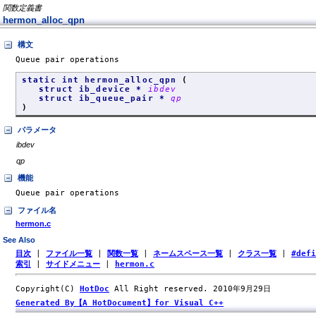
関数定義書
hermon_alloc_qpn
構文
Queue pair operations
static int hermon_alloc_qpn
(
struct ib_device *
ibdev
struct ib_queue_pair *
qp
)
パラメータ
ibdev
qp
機能
Queue pair operations
ファイル名
hermon.c
See Also
目次
|
ファイル一覧
|
関数一覧
|
ネームスペース一覧
|
クラス一覧
|
#def
索引
|
サイドメニュー
|
hermon.c
Copyright(C)
HotDoc
All Right reserved. 2010年9月29日
Generated By【A HotDocument】for Visual C++