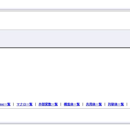
ine一覧
|
マクロ一覧
|
外部変数一覧
|
構造体一覧
|
共用体一覧
|
列挙体一覧
|