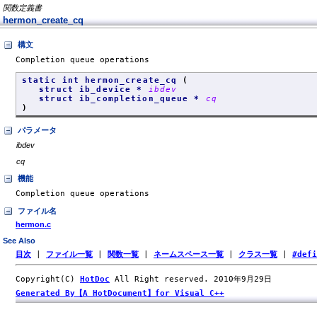
関数定義書
hermon_create_cq
構文
Completion queue operations
static int hermon_create_cq
(
struct ib_device *
ibdev
struct ib_completion_queue *
cq
)
パラメータ
ibdev
cq
機能
Completion queue operations
ファイル名
hermon.c
See Also
目次
|
ファイル一覧
|
関数一覧
|
ネームスペース一覧
|
クラス一覧
|
#def
Copyright(C)
HotDoc
All Right reserved. 2010年9月29日
Generated By【A HotDocument】for Visual C++