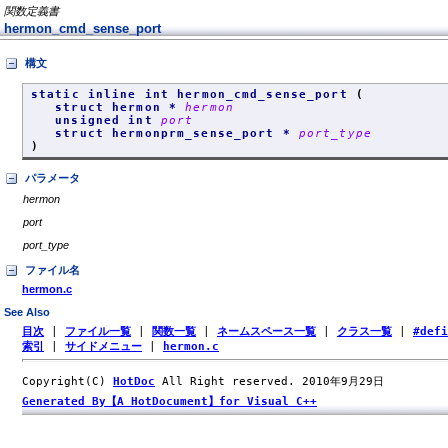
関数定義書
hermon_cmd_sense_port
構文
static inline int hermon_cmd_sense_port
(
struct hermon *
hermon
unsigned int
port
struct hermonprm_sense_port *
port_type
)
パラメータ
hermon
port
port_type
ファイル名
hermon.c
See Also
目次
|
ファイル一覧
|
関数一覧
|
ネームスペース一覧
|
クラス一覧
|
#def
索引
|
サイドメニュー
|
hermon.c
Copyright(C)
HotDoc
All Right reserved. 2010年9月29日
Generated By【A HotDocument】for Visual C++