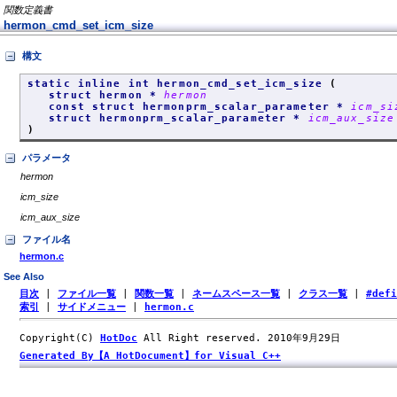
関数定義書
hermon_cmd_set_icm_size
構文
static inline int hermon_cmd_set_icm_size
(
struct hermon *
hermon
const struct hermonprm_scalar_parameter *
icm_si
struct hermonprm_scalar_parameter *
icm_aux_size
)
パラメータ
hermon
icm_size
icm_aux_size
ファイル名
hermon.c
See Also
目次
|
ファイル一覧
|
関数一覧
|
ネームスペース一覧
|
クラス一覧
|
#def
索引
|
サイドメニュー
|
hermon.c
Copyright(C)
HotDoc
All Right reserved. 2010年9月29日
Generated By【A HotDocument】for Visual C++