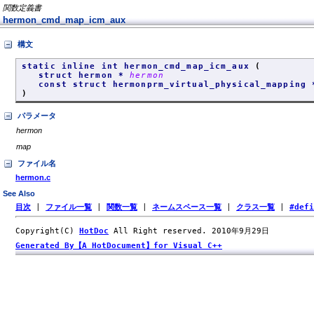
関数定義書
hermon_cmd_map_icm_aux
構文
static inline int hermon_cmd_map_icm_aux
(
struct hermon *
hermon
const struct hermonprm_virtual_physical_mapping
)
パラメータ
hermon
map
ファイル名
hermon.c
See Also
目次
|
ファイル一覧
|
関数一覧
|
ネームスペース一覧
|
クラス一覧
|
#def
Copyright(C)
HotDoc
All Right reserved. 2010年9月29日
Generated By【A HotDocument】for Visual C++