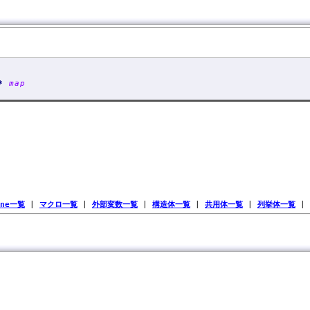
 *
map
ine一覧
|
マクロ一覧
|
外部変数一覧
|
構造体一覧
|
共用体一覧
|
列挙体一覧
|