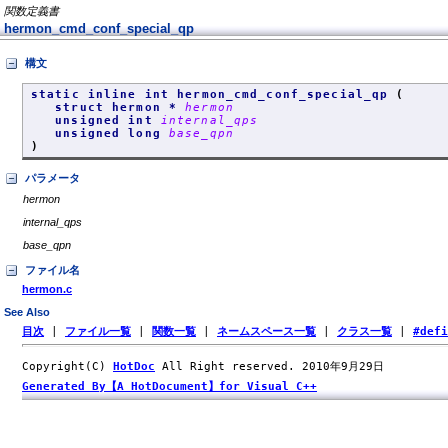
関数定義書
hermon_cmd_conf_special_qp
構文
static inline int hermon_cmd_conf_special_qp
(
struct hermon *
hermon
unsigned int
internal_qps
unsigned long
base_qpn
)
パラメータ
hermon
internal_qps
base_qpn
ファイル名
hermon.c
See Also
目次
|
ファイル一覧
|
関数一覧
|
ネームスペース一覧
|
クラス一覧
|
#def
Copyright(C)
HotDoc
All Right reserved. 2010年9月29日
Generated By【A HotDocument】for Visual C++