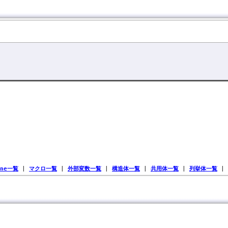
ine一覧
|
マクロ一覧
|
外部変数一覧
|
構造体一覧
|
共用体一覧
|
列挙体一覧
|