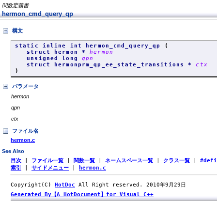
関数定義書
hermon_cmd_query_qp
構文
static inline int hermon_cmd_query_qp
(
struct hermon *
hermon
unsigned long
qpn
struct hermonprm_qp_ee_state_transitions *
ctx
)
パラメータ
hermon
qpn
ctx
ファイル名
hermon.c
See Also
目次
|
ファイル一覧
|
関数一覧
|
ネームスペース一覧
|
クラス一覧
|
#def
索引
|
サイドメニュー
|
hermon.c
Copyright(C)
HotDoc
All Right reserved. 2010年9月29日
Generated By【A HotDocument】for Visual C++