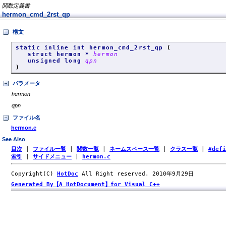
関数定義書
hermon_cmd_2rst_qp
構文
static inline int hermon_cmd_2rst_qp
(
struct hermon *
hermon
unsigned long
qpn
)
パラメータ
hermon
qpn
ファイル名
hermon.c
See Also
目次
|
ファイル一覧
|
関数一覧
|
ネームスペース一覧
|
クラス一覧
|
#def
索引
|
サイドメニュー
|
hermon.c
Copyright(C)
HotDoc
All Right reserved. 2010年9月29日
Generated By【A HotDocument】for Visual C++