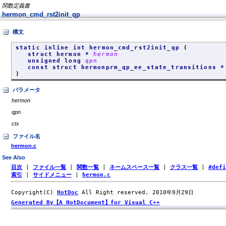
関数定義書
hermon_cmd_rst2init_qp
構文
static inline int hermon_cmd_rst2init_qp
(
struct hermon *
hermon
unsigned long
qpn
const struct hermonprm_qp_ee_state_transitions 
)
パラメータ
hermon
qpn
ctx
ファイル名
hermon.c
See Also
目次
|
ファイル一覧
|
関数一覧
|
ネームスペース一覧
|
クラス一覧
|
#def
索引
|
サイドメニュー
|
hermon.c
Copyright(C)
HotDoc
All Right reserved. 2010年9月29日
Generated By【A HotDocument】for Visual C++