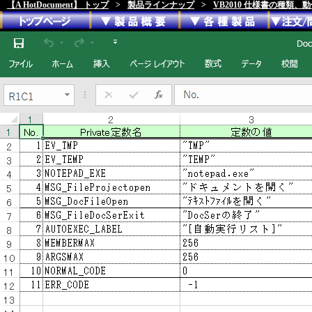
【A HotDocument】 トップ
>
製品ラインナップ
>
VB2010 仕様書の種類、