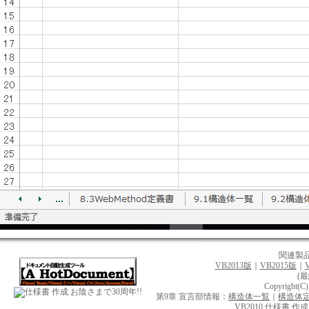
関連製
VB2013版
｜
VB2015版
｜
(最
Copyright(C
お陰さまで30周年!!
第9章 宣言部情報：
構造体一覧
｜
構造体
VB2010 仕様書 作成 