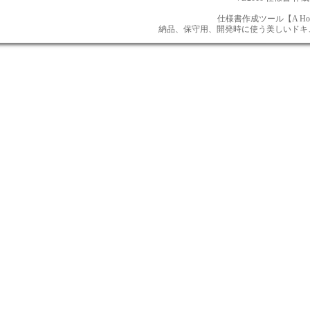
仕様書作成ツール【A Ho
納品、保守用、開発時に使う美しいドキュメン