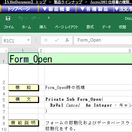
【A HotDocument】 トップ
>
製品ラインナップ
>
Access2003 仕様書の種