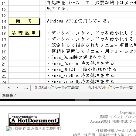
Copyright
第6章 イベントプロ
Access2003 仕様書 作成 
お陰さまで30周年!!
仕様書作成ツール【A Ho
納品、保守用、開発時に使う美しいドキュメ