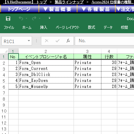
【A HotDocument】 トップ
>
製品ラインナップ
>
Access2024 仕様書の種