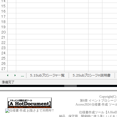
Copyright(C)
第6章 イベントプロシー
Access2024 仕様書 作成 ツー
お陰さまで30周年!!
仕様書作成ツール【A HotD
納品、保守用、開発時に使う美しいドキュメント