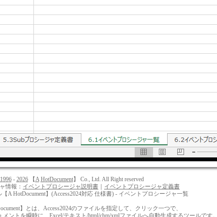
1
9
9
6
-
2
0
2
6
【
A
H
o
t
D
o
c
u
m
e
n
t
】 Co., Ltd. All Right reserved
ジャ情報：
イベントプロシージャ説明書
｜
イベントプロシージャ定義書
ル【A HotDocument】(Access2024対応 仕様書) - イベントプロシージャ一覧
ocument】とは、Access2024のファイルを指定して、クリック一つで、
を瞬時に、Excel/テキスト/html/chm/xmlファイルへ自動生成するツールです